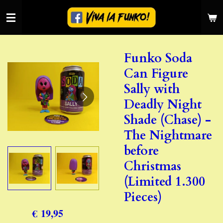
Ga
direct
naar
de
Funko Soda
hoofdinhoud
Can Figure
Sally with
Deadly Night
Shade (Chase) -
The Nightmare
before
Christmas
(Limited 1.300
Pieces)
€ 19,95