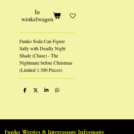
In
winkelwagen
Funko Soda Can Figure
Sally with Deadly Night
Shade (Chase) - The
Nightmare before Christmas
(Limited 1.300 Pieces)
D
D
S
D
e
e
h
e
l
e
a
l
e
l
r
e
n
e
n
Funko Weetjes & Interessante Informatie