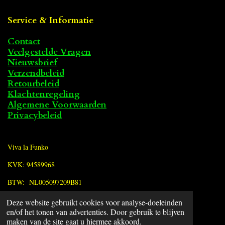
Service & Informatie
Contact
Veelgestelde Vragen
Nieuwsbrief
Verzendbeleid
Retourbeleid
Klachtenregeling
Algemene Voorwaarden
Privacybeleid
Viva la Funko
KVK: 94589968
BTW: NL005097209B81
Deze website gebruikt cookies voor analyse-doeleinden
F
en/of het tonen van advertenties. Door gebruik te blijven
a
© 2022 - 2026 Viva la Funko
maken van de site gaat u hiermee akkoord.