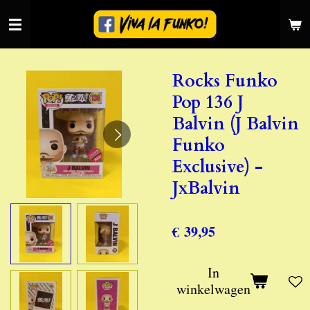
Ga
direct
naar
de
Rocks Funko
hoofdinhoud
Pop 136 J
Balvin (J Balvin
Funko
Exclusive) -
JxBalvin
€ 39,95
In
winkelwagen