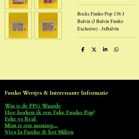
Rocks Funko Pop 136 J
Balvin (J Balvin Funko
Exclusive) - JxBalvin
D
D
S
D
e
e
h
e
l
e
a
l
e
l
r
e
n
e
n
Funko Weetjes & Interessante Informatie
Wat is de PPG Waarde
Hoe herken ik een Fake Funko Pop
?
Fake vs Real
Mint is een mening...
Viva la Funko & het Milieu