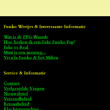
l
e
a
l
e
l
r
e
n
e
n
Funko Weetjes & Interessante Informatie
Wat is de PPG Waarde
Hoe herken ik een Fake Funko Pop
?
Fake vs Real
Mint is een mening...
Viva la Funko & het Milieu
Service & Informatie
Contact
Veelgestelde Vragen
Nieuwsbrief
Verzendbeleid
Retourbeleid
Klachtenregeling