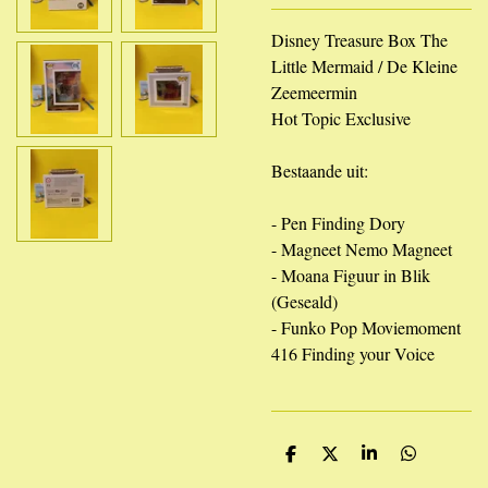
Disney Treasure Box The
Little Mermaid / De Kleine
Zeemeermin
Hot Topic Exclusive
Bestaande uit:
- Pen Finding Dory
- Magneet Nemo Magneet
- Moana Figuur in Blik
(Geseald)
- Funko Pop Moviemoment
416 Finding your Voice
D
D
S
D
e
e
h
e