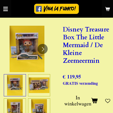
Ga
direct
naar
de
Disney Treasure
hoofdinhoud
Box The Little
Mermaid / De
Kleine
Zeemeermin
€ 119,95
GRATIS verzending
In
winkelwagen