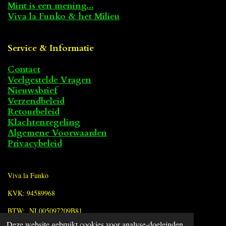
Mint is een mening...
Viva la Funko & het Milieu
Service & Informatie
Contact
Veelgestelde Vragen
Nieuwsbrief
Verzendbeleid
Retourbeleid
Klachtenregeling
Algemene Voorwaarden
Privacybeleid
Viva la Funko
KVK: 94589968
BTW: NL005097209B81
Deze website gebruikt cookies voor analyse-doeleinden