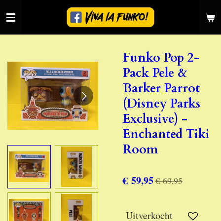
Ga
direct
naar
de
Funko Pop 2-
hoofdinhoud
Pack Pele &
Barker Parrot
(Disney Parks
Exclusive) -
Enchanted Tiki
Room
€ 59,95
€ 69,95
Uitverkocht