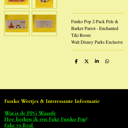
Funko Pop 2-Pack Pele &
Barker Parrot - Enchanted
Tiki Room
Walt Disney Parks Exclusive
D
D
S
D
e
e
h
e
l
e
a
l
e
l
r
e
n
e
n
Funko Weetjes & Interessante Informatie
Wat is de PPG Waarde
Hoe herken ik een Fake Funko Pop
?
Fake vs Real