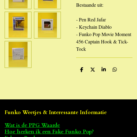
Bestaande uit:
- Pen Red Jafar
- Keychain Diablo
- Funko Pop Movie Moment
456 Captain Hook & Tick-
Tock
D
D
S
D
e
e
h
e
l
e
a
l
e
l
r
e
n
e
n
Funko Weetjes & Interessante Informatie
Wat is de PPG Waarde
Hoe herken ik een Fake Funko Pop
?