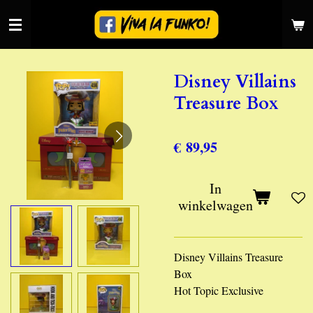
Ga
direct
naar
de
Disney Villains
hoofdinhoud
Treasure Box
€ 89,95
In
winkelwagen
Disney Villains Treasure
Box
Hot Topic Exclusive