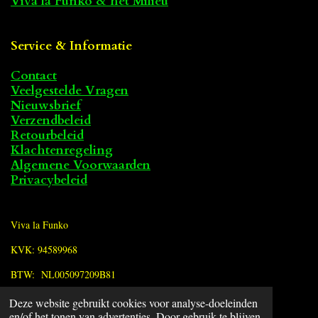
Viva la Funko & het Milieu
Service & Informatie
Contact
Veelgestelde Vragen
Nieuwsbrief
Verzendbeleid
Retourbeleid
Klachtenregeling
Algemene Voorwaarden
Privacybeleid
Viva la Funko
KVK: 94589968
BTW: NL005097209B81
Deze website gebruikt cookies voor analyse-doeleinden
F
en/of het tonen van advertenties. Door gebruik te blijven