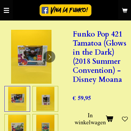
Ga
direct
naar
de
Funko Pop 421
hoofdinhoud
Tamatoa (Glows
in the Dark)
(2018 Summer
Convention) -
Disney Moana
€ 59,95
In
winkelwagen