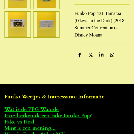
Funko Pop 421 Tamatoa
(Glows in the Dark) (2018
Summer Convention) -
Disney Moana
D
D
S
D
e
e
h
e
l
e
a
l
e
l
r
e
n
e
n
Funko Weetjes & Interessante Informatie
Wat is de PPG Waarde
Hoe herken ik een Fake Funko Pop
?
Fake vs Real
Mint is een mening...