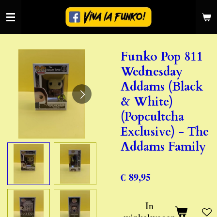
Ga
direct
naar
de
Funko Pop 811
hoofdinhoud
Wednesday
Addams (Black
& White)
(Popcultcha
Exclusive) - The
Addams Family
€ 89,95
In