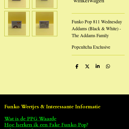
winkelwagen
Funko Pop 811 Wednesday
Addams (Black & White) -
The Addams Family
Popcultcha Exclusive
D
D
S
D
e
e
h
e
l
e
a
l
e
l
r
e
n
e
n
Funko Weetjes & Interessante Informatie
Wat is de PPG Waarde
Hoe herken ik een Fake Funko Pop
?