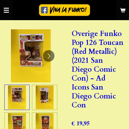
Ga
direct
naar
de
Overige Funko
hoofdinhoud
Pop 126 Toucan
(Red Metallic)
(2021 San
Diego Comic
Con) - Ad
Icons San
Diego Comic
Con
€ 19,95