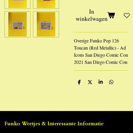
In
winkelwagen
Overige Funko Pop 126
Toucan (Red Metallic) - Ad
Icons San Diego Comic Con
2021 San Diego Comic Con
D
D
S
D
e
e
h
e
l
e
a
l
e
l
r
e
n
e
n
Funko Weetjes & Interessante Informatie