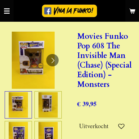
Ga
direct
naar
de
Movies Funko
hoofdinhoud
Pop 608 The
Invisible Man
(Chase) (Special
Edition) -
Monsters
€ 39,95
Uitverkocht