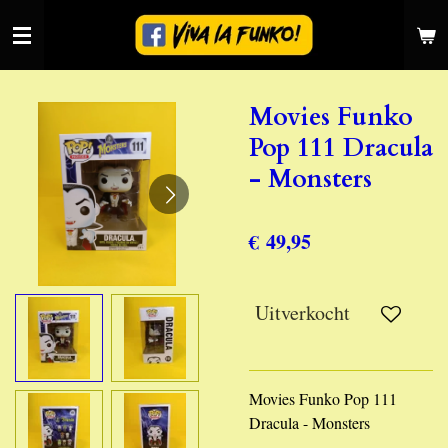
Ga
direct
naar
de
Movies Funko
hoofdinhoud
Pop 111 Dracula
- Monsters
€ 49,95
Uitverkocht
Movies Funko Pop 111
Dracula - Monsters