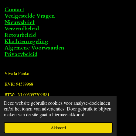
Contact
Veelgestelde Vragen
Nieuwsbrief
Verzendbeleid
Retourbeleid
Klachtenregeling
Algemene Voorwaarden
Privacybeleid
Viva la Funko
KVK: 94589968
BTW: NL005097209B81
Deze website gebruikt cookies voor analyse-doeleinden
en/of het tonen van advertenties. Door gebruik te blijven
F
maken van de site gaat u hiermee akkoord.
a
© 2022 - 2026 Viva la Funko
c
Powered by
JouwWeb
Akkoord
e
b