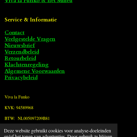
Viva la Funko & het Milieu
Service & Informatie
Contact
Veelgestelde Vragen
Nieuwsbrief
Verzendbeleid
Retourbeleid
Klachtenregeling
Algemene Voorwaarden
Privacybeleid
Viva la Funko
KVK: 94589968
BTW: NL005097209B81
Deze website gebruikt cookies voor analyse-doeleinden
F
en/of het tonen van advertenties. Door gebruik te blijven