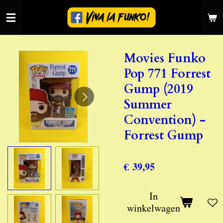
Ga
direct
naar
de
Movies Funko
hoofdinhoud
Pop 771 Forrest
Gump (2019
Summer
Convention) -
Forrest Gump
€ 39,95
In
winkelwagen