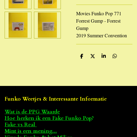
Movies Funko Pop 771
Forrest Gump - Forrest
Gump
2019 Summer Convention
D
D
S
D
e
e
h
e
l
e
a
l
e
l
r
e
n
e
n
Funko Weetjes & Interessante Informatie
Wat is de PPG Waarde
Hoe herken ik een Fake Funko Pop
?
Fake vs Real
Mint is een mening...