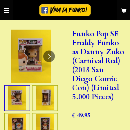
Ga
direct
naar
de
Funko Pop SE
hoofdinhoud
Freddy Funko
as Danny Zuko
(Carnival Red)
(2018 San
Diego Comic
Con) (Limited
5.000 Pieces)
€ 49,95