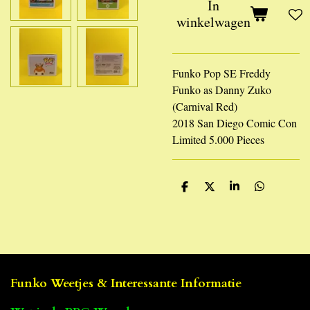
In
winkelwagen
Funko Pop SE Freddy
Funko as Danny Zuko
(Carnival Red)
2018 San Diego Comic Con
Limited 5.000 Pieces
D
D
S
D
e
e
h
e
l
e
a
l
e
l
r
e
n
e
n
Funko Weetjes & Interessante Informatie