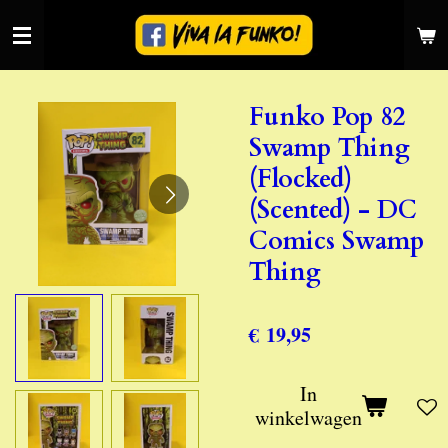
Ga
direct
naar
de
Funko Pop 82
hoofdinhoud
Swamp Thing
(Flocked)
(Scented) - DC
Comics Swamp
Thing
€ 19,95
In
winkelwagen