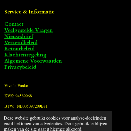
Service & Informatie
Contact
Veelgestelde Vragen
Nieuwsbrief
Verzendbeleid
Retourbeleid
Klachtenregeling
Algemene Voorwaarden
Privacybeleid
Viva la Funko
KVK: 94589968
BTW: NL005097209B81
Deze website gebruikt cookies voor analyse-doeleinden
F
en/of het tonen van advertenties. Door gebruik te blijven
a
© 2022 - 2026 Viva la Funko
maken van de site gaat u hiermee akkoord.