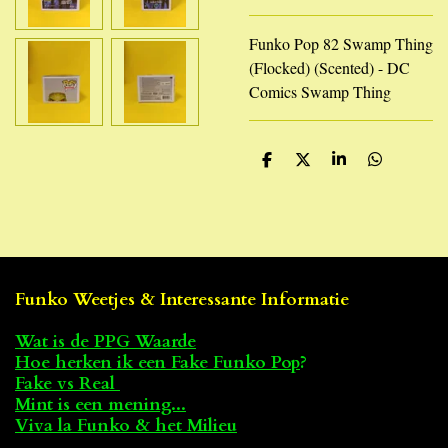
Funko Pop 82 Swamp Thing
(Flocked) (Scented) - DC
Comics Swamp Thing
D
D
S
D
e
e
h
e
l
e
a
l
e
l
r
e
n
e
n
Funko Weetjes & Interessante Informatie
Wat is de PPG Waarde
Hoe herken ik een Fake Funko Pop
?
Fake vs Real
Mint is een mening...
Viva la Funko & het Milieu