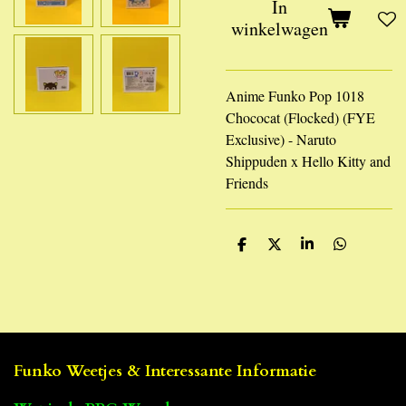
In
winkelwagen
Anime Funko Pop 1018
Chococat (Flocked) (FYE
Exclusive) - Naruto
Shippuden x Hello Kitty and
Friends
D
D
S
D
e
e
h
e
l
e
a
l
e
l
r
e
n
e
n
Funko Weetjes & Interessante Informatie