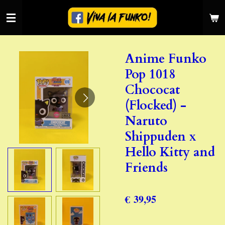
Ga
direct
naar
de
Anime Funko
hoofdinhoud
Pop 1018
Chococat
(Flocked) -
Naruto
Shippuden x
Hello Kitty and
Friends
€ 39,95