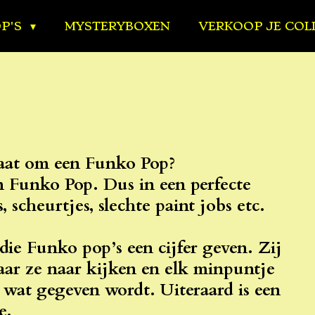
OP'S
MYSTERYBOXEN
VERKOOP JE COL
gaat om een Funko Pop?
an Funko Pop. Dus in een perfecte
, scheurtjes, slechte paint jobs etc.
die Funko pop’s een cijfer geven. Zij
aar ze naar kijken en elk minpuntje
r wat gegeven wordt. Uiteraard is een
e.