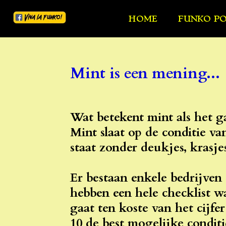
Ga
HOME
FUNKO P
direct
naar
de
hoofdinhoud
Mint is een mening...
Wat betekent mint als het 
Mint slaat op de conditie v
staat zonder deukjes, krasjes
Er bestaan enkele bedrijven 
hebben een hele checklist w
gaat ten koste van het cijfe
10 de best mogelijke conditi