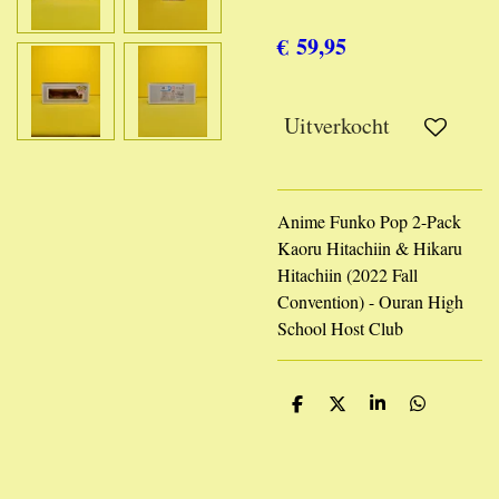
€ 59,95
Uitverkocht
Anime Funko Pop 2-Pack
Kaoru Hitachiin & Hikaru
Hitachiin (2022 Fall
Convention) - Ouran High
School Host Club
D
D
S
D
e
e
h
e
l
e
a
l
e
l
r
e
n
e
n