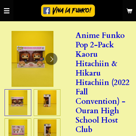
Ga
direct
naar
de
Anime Funko
hoofdinhoud
Pop 2-Pack
Kaoru
Hitachiin &
Hikaru
Hitachiin (2022
Fall
Convention) -
Ouran High
School Host
Club