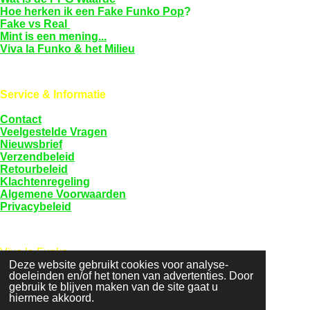
Hoe herken ik een Fake Funko Pop
?
Fake vs Real
Mint is een mening...
Viva la Funko & het Milieu
Service & Informatie
Contact
Veelgestelde Vragen
Nieuwsbrief
Verzendbeleid
Retourbeleid
Klachtenregeling
Algemene Voorwaarden
Privacybeleid
Viva la Funko
KVK: 94589968
Deze website gebruikt cookies voor analyse-
doeleinden en/of het tonen van advertenties. Door
BTW: NL005097209B81
gebruik te blijven maken van de site gaat u
hiermee akkoord.