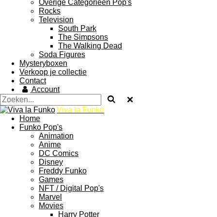
Overige Categorieën Pop's
Rocks
Television
South Park
The Simpsons
The Walking Dead
Soda Figures
Mysteryboxen
Verkoop je collectie
Contact
Account
Viva la Funko
Home
Funko Pop's
Animation
Anime
DC Comics
Disney
Freddy Funko
Games
NFT / Digital Pop's
Marvel
Movies
Harry Potter