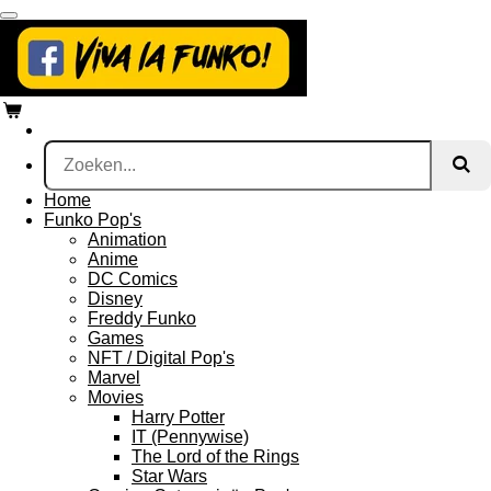
Ga
direct
naar
de
hoofdinhoud
Home
Funko Pop's
Animation
Anime
DC Comics
Disney
Freddy Funko
Games
NFT / Digital Pop's
Marvel
Movies
Harry Potter
IT (Pennywise)
The Lord of the Rings
Star Wars