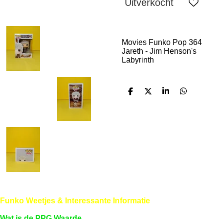
Uitverkocht
Movies Funko Pop 364
Jareth - Jim Henson's
Labyrinth
D
D
S
D
e
e
h
e
l
e
a
l
e
l
r
e
n
e
n
Funko Weetjes & Interessante Informatie
Wat is de PPG Waarde