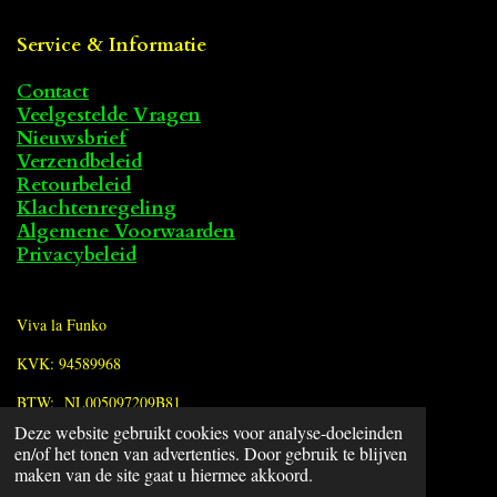
Service & Informatie
Contact
Veelgestelde Vragen
Nieuwsbrief
Verzendbeleid
Retourbeleid
Klachtenregeling
Algemene Voorwaarden
Privacybeleid
Viva la Funko
KVK: 94589968
BTW: NL005097209B81
Deze website gebruikt cookies voor analyse-doeleinden
en/of het tonen van advertenties. Door gebruik te blijven
F
maken van de site gaat u hiermee akkoord.
a
© 2022 - 2026 Viva la Funko