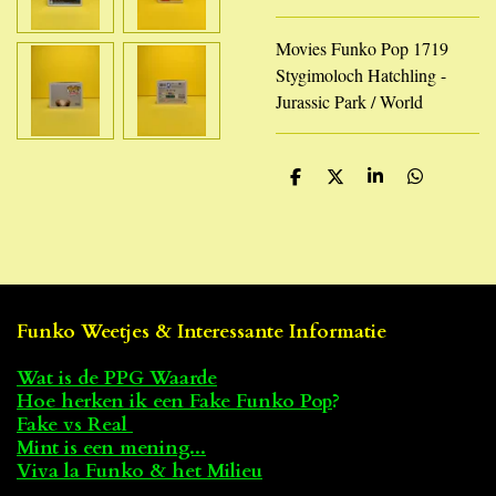
Movies Funko Pop 1719
Stygimoloch Hatchling -
Jurassic Park / World
D
D
S
D
e
e
h
e
l
e
a
l
e
l
r
e
n
e
n
Funko Weetjes & Interessante Informatie
Wat is de PPG Waarde
Hoe herken ik een Fake Funko Pop
?
Fake vs Real
Mint is een mening...
Viva la Funko & het Milieu