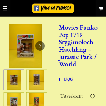
Ga
direct
naar
de
Movies Funko
hoofdinhoud
Pop 1719
Stygimoloch
Hatchling -
Jurassic Park /
World
€ 13,95
Uitverkocht