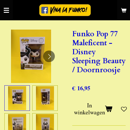
Ga
direct
naar
de
Funko Pop 77
hoofdinhoud
Maleficent -
Disney
Sleeping Beauty
/ Doornroosje
€ 16,95
In
winkelwagen