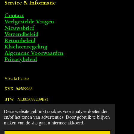
Service & Informatie
Contact
Veelgestelde Vragen
Nieuwsbrief
Verzendbeleid
Retourbeleid
Klachtenregeling
Algemene Voorwaarden
Privacybeleid
Viva la Funko
KVK: 94589968
BTW: NL005097209B81
Deze website gebruikt cookies voor analyse-doeleinden
F
en/of het tonen van advertenties. Door gebruik te blijven
a
© 2022 - 2026 Viva la Funko
maken van de site gaat u hiermee akkoord.
c
Powered by
JouwWeb
e